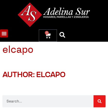
0
elcapo
AUTHOR:
ELCAPO