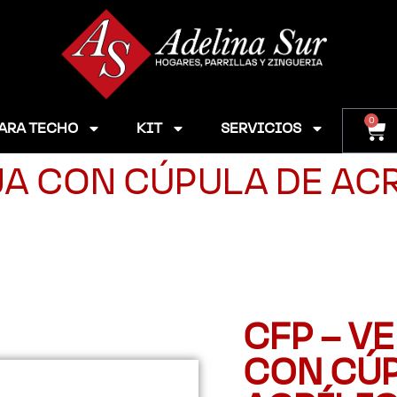
0
ARA TECHO
KIT
SERVICIOS
JA CON CÚPULA DE AC
CFP – V
CON CÚ