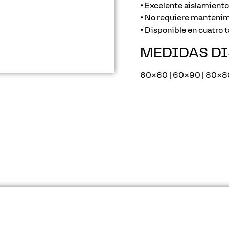
• Excelente aislamiento
• No requiere mantenim
• Disponible en cuatro
MEDIDAS
D
60×60 | 60×90 | 80×80