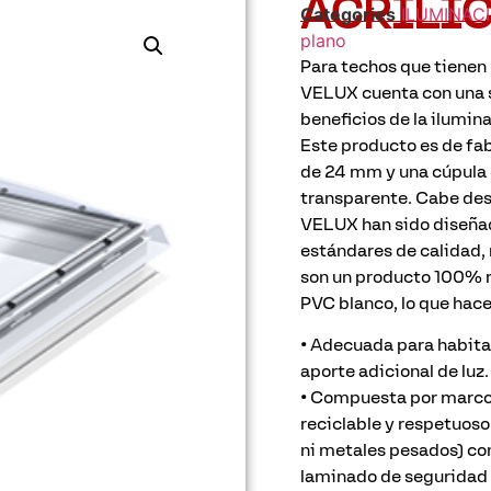
ACRÍLI
Categories
ILUMINAC
plano
Para techos que tienen 
VELUX cuenta con una s
beneficios de la ilumina
Este producto es de fa
de 24 mm y una cúpula 
transparente. Cabe des
VELUX han sido diseñad
estándares de calidad,
son un producto 100% r
PVC blanco, lo que hac
• Adecuada para habitac
aporte adicional de luz.
• Compuesta por marco
reciclable y respetuos
ni metales pesados) con
laminado de seguridad 