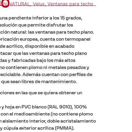
CO
IÓN NATURAL
,
Velux
,
Ventanas para techo
una pendiente inferior a los 15 grados,
olución que permite disfrutar los
ción natural: las ventanas para techo plano.
bricación europea, cuenta con termopanel
de acrílico, disponible en acabado
tacar que las ventanas para techo plano
as y fabricadas bajo los más altos
 no contienen plomo ni metales pesados y
eciclable. Además cuentan con perfiles de
e que sean libres de mantenimiento.
iones en las que se quiera obtener un
 y hoja en PVC blanco (RAL 9010), 100%
o con el medioambiente (no contiene plomo
 aislamiento interior, doble acristalamiento
y cúpula exterior acrílica (PMMA).