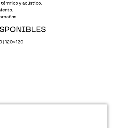
 térmico y acústico.
iento.
 tamaños.
ISPONIBLES
 | 120×120