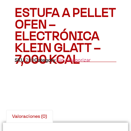
ESTUFA A PELLET
OFEN –
ELECTRÓNICA
KLEIN GLATT –
7,000 KCAL
SKU
209
Category
Sin categorizar
Valoraciones (0)