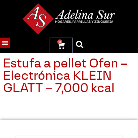
0
Estufa a pellet Ofen –
Electrónica KLEIN
GLATT – 7,000 kcal