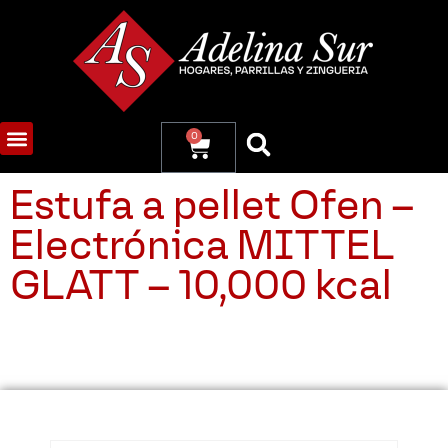
0
Estufa a pellet Ofen –
Electrónica MITTEL
GLATT – 10,000 kcal