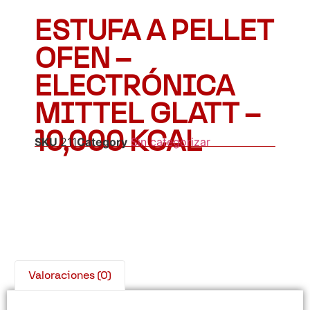
ESTUFA A PELLET
OFEN –
ELECTRÓNICA
MITTEL GLATT –
10,000 KCAL
SKU
211
Category
Sin categorizar
Valoraciones (0)