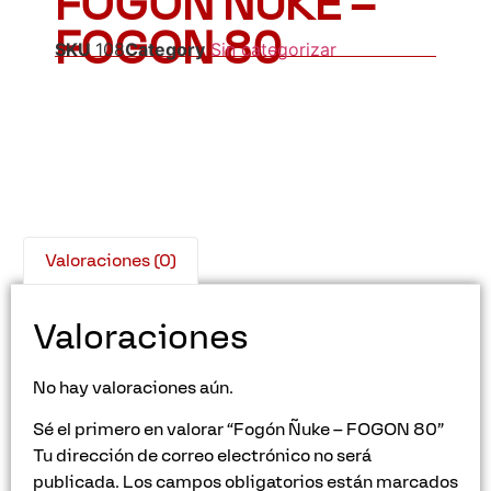
FOGÓN ÑUKE –
FOGON 80
SKU
108
Category
Sin categorizar
Valoraciones (0)
Valoraciones
No hay valoraciones aún.
Sé el primero en valorar “Fogón Ñuke – FOGON 80”
Tu dirección de correo electrónico no será
publicada.
Los campos obligatorios están marcados