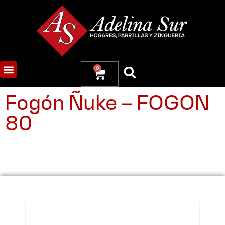
0
Fogón Ñuke – FOGON
80