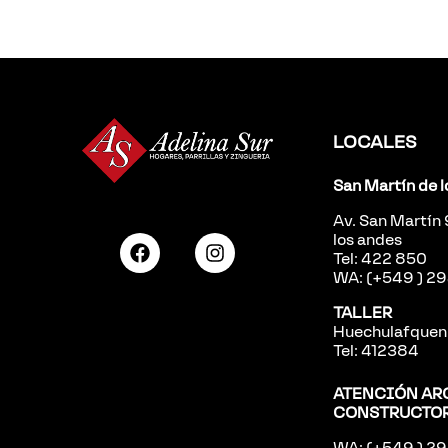
LOCALES
San Martín de 
Av. San Martín
los andes
Tel: 422 850
WA: (+549 ) 
TALLER
Huechulafquen 
Tel: 412384
ATENCIÓN AR
CONSTRUCTO
WA: (+549 ) 