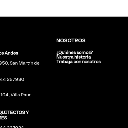
NOSOTROS
¿Quiénes somos?
los Andes
Nuestra historia
Trabaja con nosotros
 950, San Martín de
2944 227930
104, Villa Paur
QUITECTOS Y
RES
2944 227924