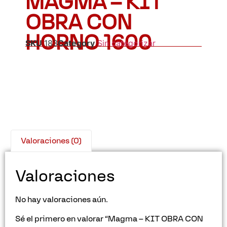
MAGMA – KIT
OBRA CON
HORNO 1600
SKU
183
Category
Sin categorizar
Valoraciones (0)
Valoraciones
No hay valoraciones aún.
Sé el primero en valorar “Magma – KIT OBRA CON