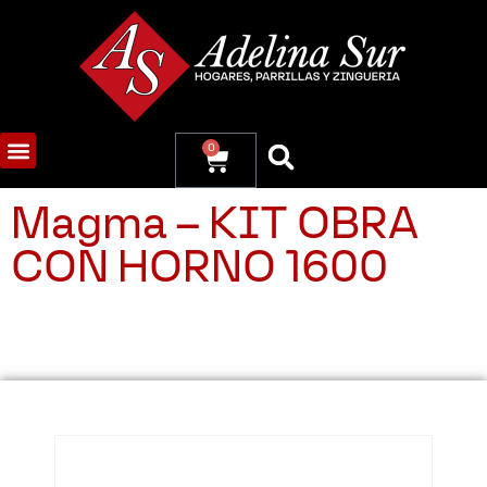
0
Magma – KIT OBRA
CON HORNO 1600