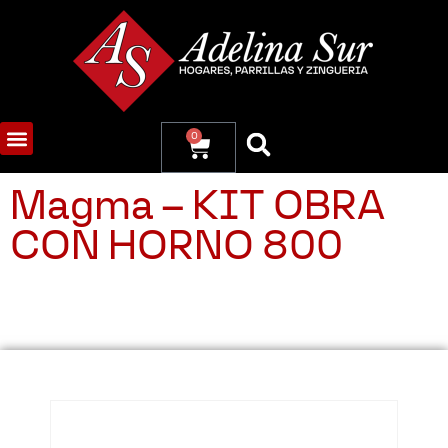
0
Magma – KIT OBRA
CON HORNO 800