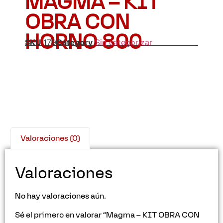
MAGMA – KIT
OBRA CON
HORNO 800
SKU
179
Category
Sin categorizar
Valoraciones (0)
Valoraciones
No hay valoraciones aún.
Sé el primero en valorar “Magma – KIT OBRA CON