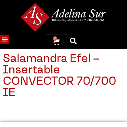
0
Salamandra Efel –
Insertable
CONVECTOR 70/700
IE