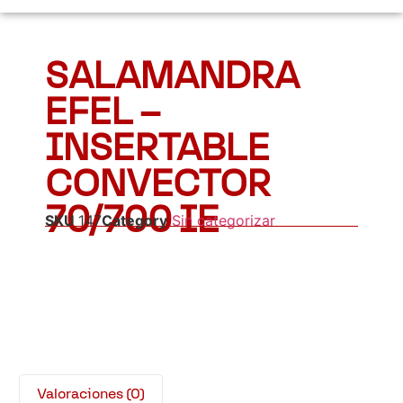
SALAMANDRA
EFEL –
INSERTABLE
CONVECTOR
70/700 IE
SKU
147
Category
Sin categorizar
Valoraciones (0)